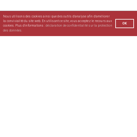
Nous utilisons des cookies ainsi que des outils d'analyse afin d'améliorer
Envoyer
la convivialité du site web. En utilisant ce site, vous acceptez le recours aux
OK
cookies. Plus d'informations :
déclaration de confidentialité sur la protection
des données.
Demande
Nos sites
Contact
Téléchargements